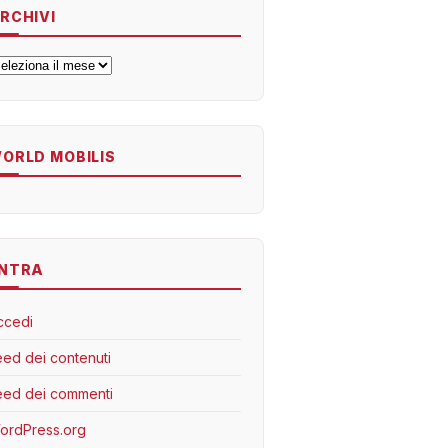
RCHIVI
rchivi
ORLD MOBILIS
NTRA
ccedi
eed dei contenuti
eed dei commenti
ordPress.org