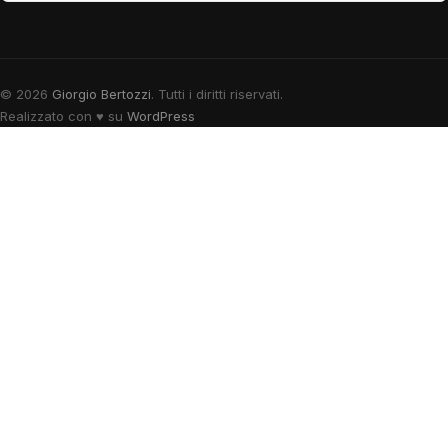
© 2026
Giorgio Bertozzi
. Tutti i diritti riservati.
Realizzato con
♥
su
WordPress