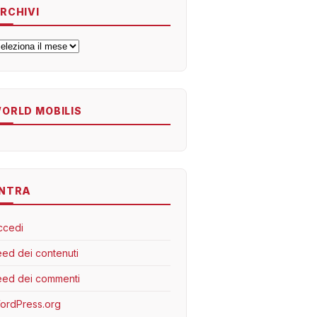
RCHIVI
rchivi
ORLD MOBILIS
NTRA
ccedi
eed dei contenuti
eed dei commenti
ordPress.org