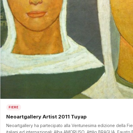
FIERE
Neoartgallery Artist 2011 Tuyap
Neoartgallery ha partecipato alla Ventunesima edizione della Fiera 
italiani ed internazionali: Alba AMORUSO, Attilio BRAGLIA, Faust