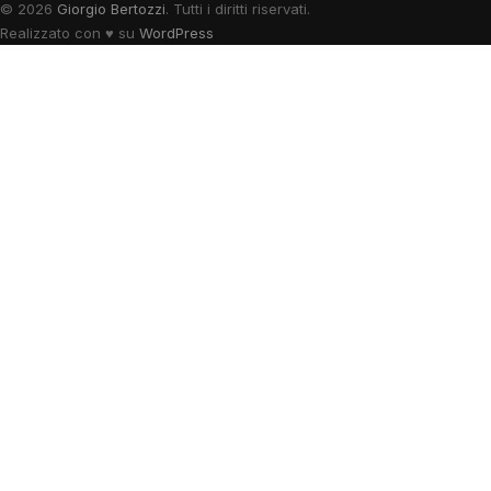
© 2026
Giorgio Bertozzi
. Tutti i diritti riservati.
Realizzato con
♥
su
WordPress