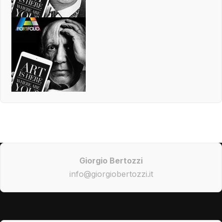
Giorgio Bertozzi
info@giorgiobertozzi.it