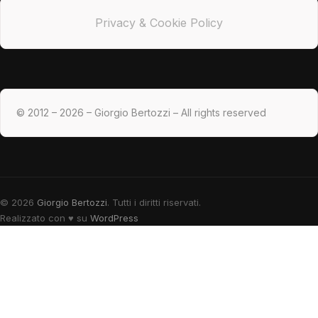
Privacy & Cookie Policy
© 2012 – 2026 – Giorgio Bertozzi – All rights reserved
© 2026
Giorgio Bertozzi
. Tutti i diritti riservati.
Realizzato con
♥
su
WordPress