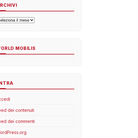
RCHIVI
rchivi
ORLD MOBILIS
NTRA
ccedi
eed dei contenuti
eed dei commenti
ordPress.org