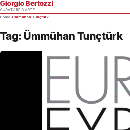
Giorgio Bertozzi
CURATORE D'ARTE
Home
›
Ümmühan Tunçtürk
Tag:
Ümmühan Tunçtürk