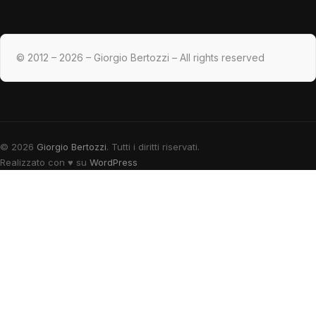
© 2012 – 2026 – Giorgio Bertozzi – All rights reserved
© 2026
Giorgio Bertozzi
. Tutti i diritti riservati.
Realizzato con
♥
su
WordPress