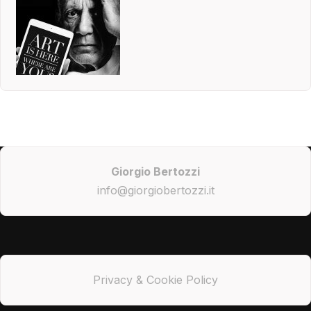
Giorgio Bertozzi
info@giorgiobertozzi.it
Privacy & Cookie Policy