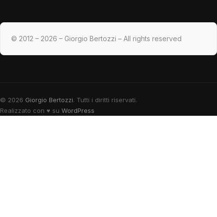
© 2012 – 2026 – Giorgio Bertozzi – All rights reserved
© 2026
Giorgio Bertozzi
. Tutti i diritti riservati.
Realizzato con
♥
su
WordPress