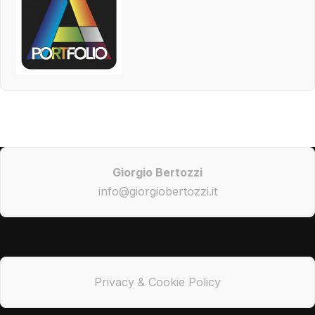
Giorgio Bertozzi
info@giorgiobertozzi.it
Privacy & Cookie Policy