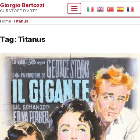
Giorgio Bertozzi
CURATORE D'ARTE
Home
›
Titanus
Tag:
Titanus