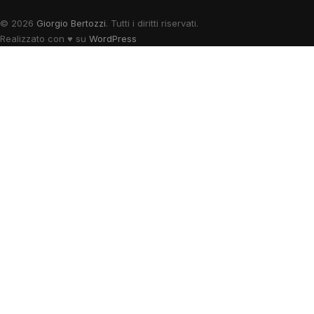
© 2026
Giorgio Bertozzi
. Tutti i diritti riservati.
Realizzato con
♥
su
WordPress