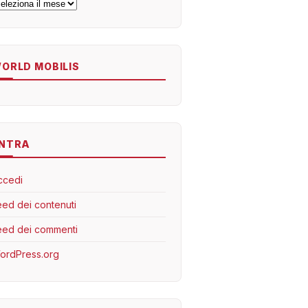
rchivi
ORLD MOBILIS
NTRA
ccedi
eed dei contenuti
eed dei commenti
ordPress.org