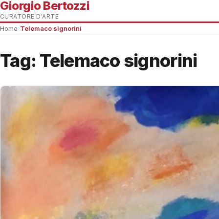
Giorgio Bertozzi
CURATORE D'ARTE
Home
›
Telemaco signorini
Tag:
Telemaco signorini