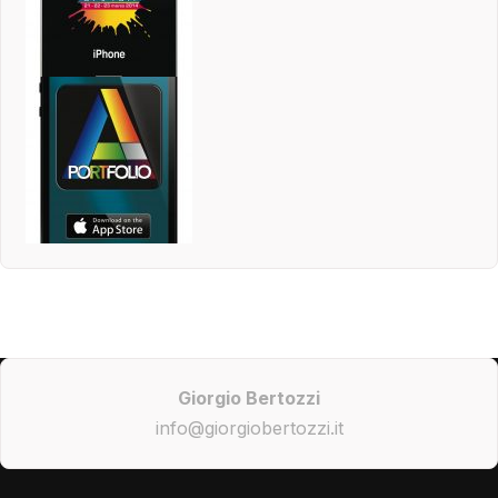
Giorgio Bertozzi
info@giorgiobertozzi.it