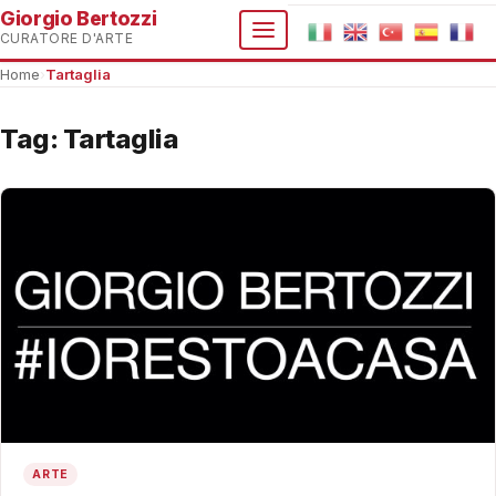
Giorgio Bertozzi
CURATORE D'ARTE
Home
›
Tartaglia
Tag:
Tartaglia
ARTE