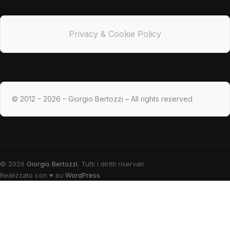
Privacy & Cookie Policy
© 2012 – 2026 – Giorgio Bertozzi – All rights reserved
© 2026
Giorgio Bertozzi
. Tutti i diritti riservati.
Realizzato con
♥
su
WordPress