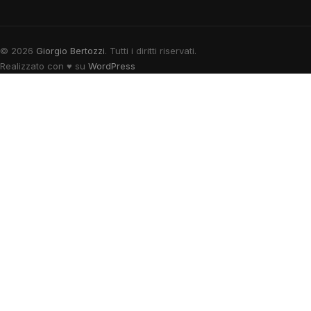
© 2026
Giorgio Bertozzi
. Tutti i diritti riservati.
Realizzato con
♥
su
WordPress