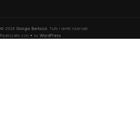
© 2026
Giorgio Bertozzi
. Tutti i diritti riservati.
Realizzato con
♥
su
WordPress