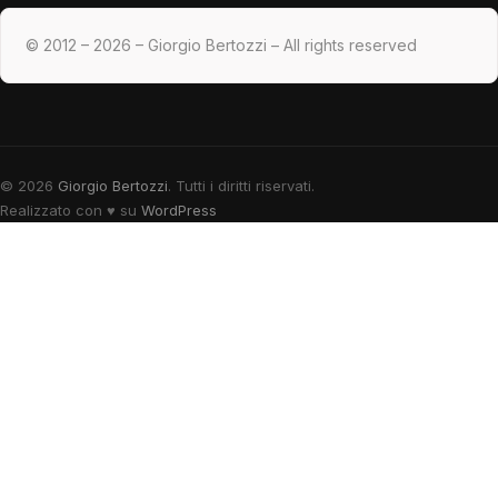
© 2012 – 2026 – Giorgio Bertozzi – All rights reserved
© 2026
Giorgio Bertozzi
. Tutti i diritti riservati.
Realizzato con
♥
su
WordPress