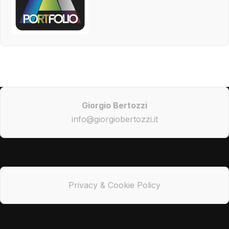
Giorgio Bertozzi
info@giorgiobertozzi.it
Privacy & Cookie Policy