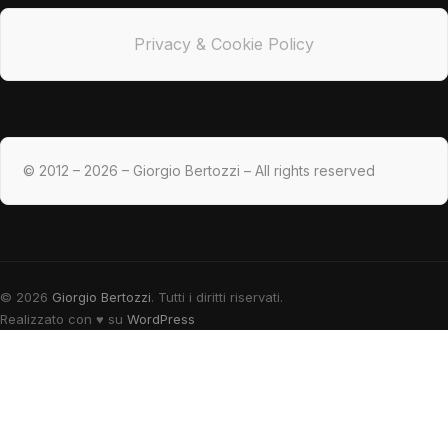
Privacy & Cookie Policy
© 2012 – 2026 – Giorgio Bertozzi – All rights reserved
© 2026
Giorgio Bertozzi
. Tutti i diritti riservati.
Realizzato con
♥
su
WordPress