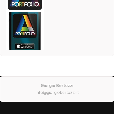
Giorgio Bertozzi
info@giorgiobertozzi.it