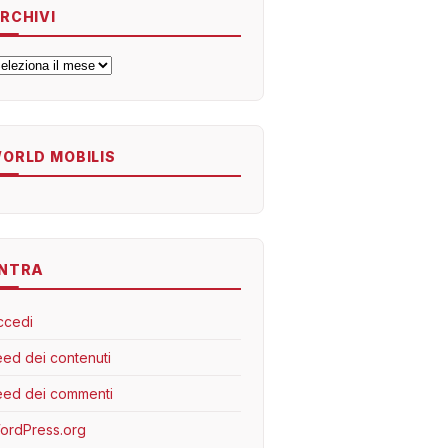
RCHIVI
rchivi
ORLD MOBILIS
NTRA
ccedi
eed dei contenuti
eed dei commenti
ordPress.org