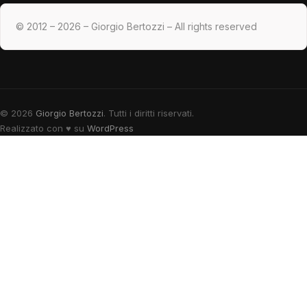
© 2012 – 2026 – Giorgio Bertozzi – All rights reserved
© 2026
Giorgio Bertozzi
. Tutti i diritti riservati.
Realizzato con
♥
su
WordPress