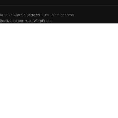
© 2026
Giorgio Bertozzi
. Tutti i diritti riservati.
Realizzato con
♥
su
WordPress