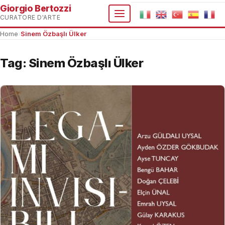
Giorgio Bertozzi
CURATORE D'ARTE
Home
›
Sinem Özbaşlı Ülker
Tag:
Sinem Özbaşlı Ülker