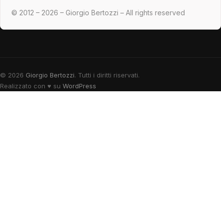
© 2012 – 2026 – Giorgio Bertozzi – All rights reserved
© 2026
Giorgio Bertozzi
. Tutti i diritti riservati.
Realizzato con
♥
su
WordPress