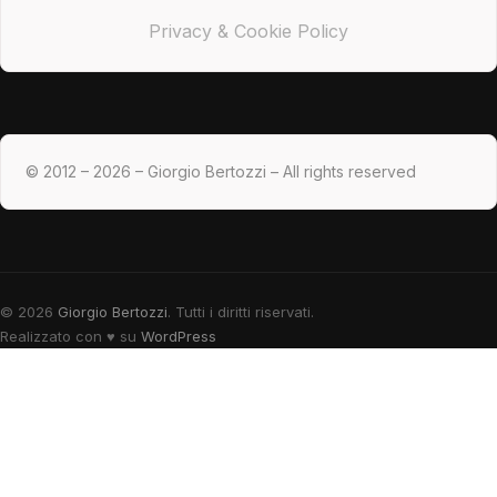
Privacy & Cookie Policy
© 2012 – 2026 – Giorgio Bertozzi – All rights reserved
© 2026
Giorgio Bertozzi
. Tutti i diritti riservati.
Realizzato con
♥
su
WordPress