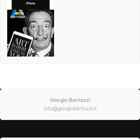
Giorgio Bertozzi
info@giorgiobertozzi.it