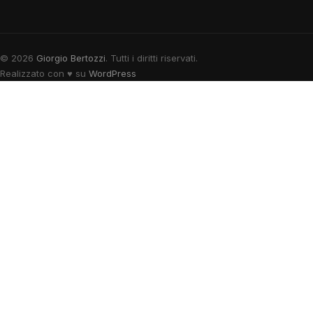
© 2026
Giorgio Bertozzi
. Tutti i diritti riservati.
Realizzato con
♥
su
WordPress