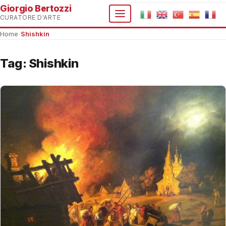
Giorgio Bertozzi
CURATORE D'ARTE
Home
›
Shishkin
Tag:
Shishkin