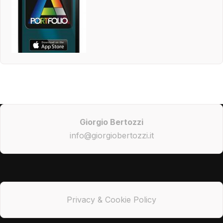
Giorgio Bertozzi
info@giorgiobertozzi.it
Privacy & Cookie Policy