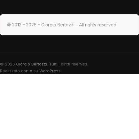
© 2012 – 2026 – Giorgio Bertozzi – All rights reserved
© 2026
Giorgio Bertozzi
. Tutti i diritti riservati.
Realizzato con
♥
su
WordPress