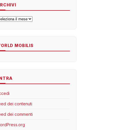
RCHIVI
rchivi
ORLD MOBILIS
NTRA
ccedi
eed dei contenuti
eed dei commenti
ordPress.org