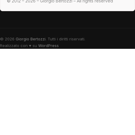
© 2012 – 2026 – Giorgio Bertozzi – All rights reserved
© 2026
Giorgio Bertozzi
. Tutti i diritti riservati.
Realizzato con
♥
su
WordPress