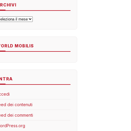
RCHIVI
rchivi
ORLD MOBILIS
NTRA
ccedi
eed dei contenuti
eed dei commenti
ordPress.org