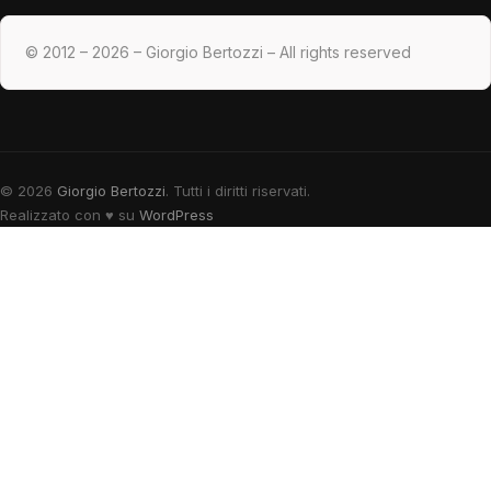
© 2012 – 2026 – Giorgio Bertozzi – All rights reserved
© 2026
Giorgio Bertozzi
. Tutti i diritti riservati.
Realizzato con
♥
su
WordPress