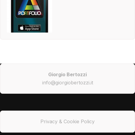
Giorgio Bertozzi
info@giorgiobertozzi.it
Privacy & Cookie Policy