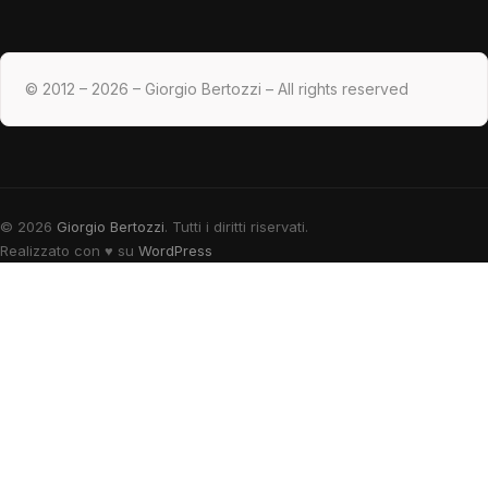
© 2012 – 2026 – Giorgio Bertozzi – All rights reserved
© 2026
Giorgio Bertozzi
. Tutti i diritti riservati.
Realizzato con
♥
su
WordPress