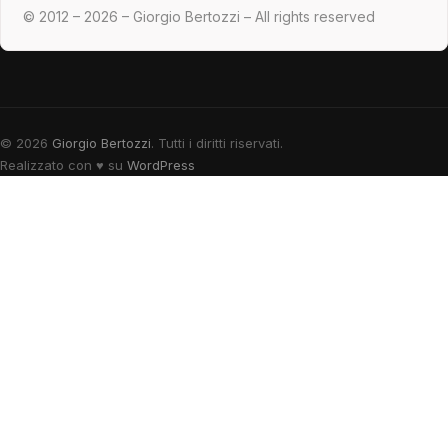
© 2012 – 2026 – Giorgio Bertozzi – All rights reserved
© 2026
Giorgio Bertozzi
. Tutti i diritti riservati.
Realizzato con
♥
su
WordPress