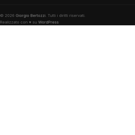
© 2026
Giorgio Bertozzi
. Tutti i diritti riservati.
Realizzato con
♥
su
WordPress