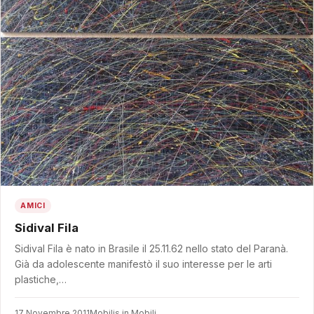
AMICI
Sidival Fila
Sidival Fila è nato in Brasile il 25.11.62 nello stato del Paranà.
Già da adolescente manifestò il suo interesse per le arti
plastiche,…
17 Novembre 2011
Mobilis in Mobili