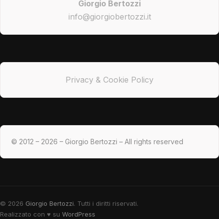
Giorgio Bertozzi
info@giorgiobertozzi.it
Privacy & Cookie Policy
© 2012 – 2026 – Giorgio Bertozzi – All rights reserved
© 2026
Giorgio Bertozzi
. Tutti i diritti riservati.
Realizzato con
♥
su
WordPress