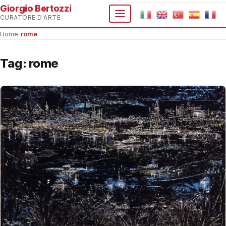
Giorgio Bertozzi
CURATORE D'ARTE
Home
›
rome
Tag:
rome