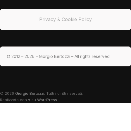
Privacy & Cookie Policy
© 2012 – 2026 – Giorgio Bertozzi – All rights reserved
© 2026
Giorgio Bertozzi
. Tutti i diritti riservati.
Realizzato con
♥
su
WordPress