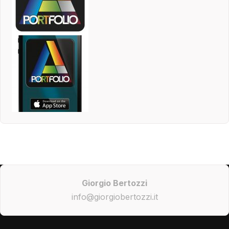
Giorgio Bertozzi
info@giorgiobertozzi.it