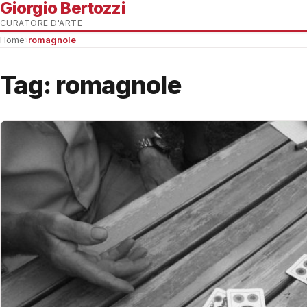
Giorgio Bertozzi
CURATORE D'ARTE
Home
›
romagnole
Tag:
romagnole