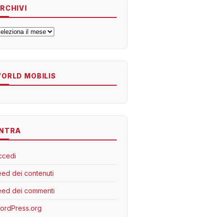
RCHIVI
rchivi
ORLD MOBILIS
NTRA
ccedi
eed dei contenuti
eed dei commenti
ordPress.org