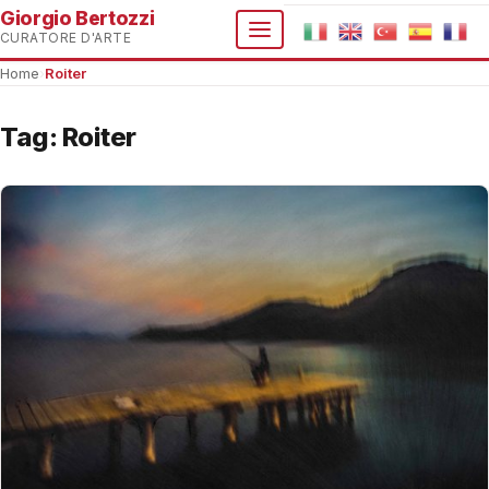
Giorgio Bertozzi
CURATORE D'ARTE
Home
›
Roiter
Tag:
Roiter