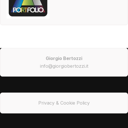
Giorgio Bertozzi
info@giorgiobertozzi.it
Privacy & Cookie Policy