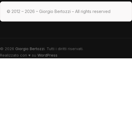
© 2012 – 2026 – Giorgio Bertozzi – All rights reserved
© 2026
Giorgio Bertozzi
. Tutti i diritti riservati.
Realizzato con
♥
su
WordPress