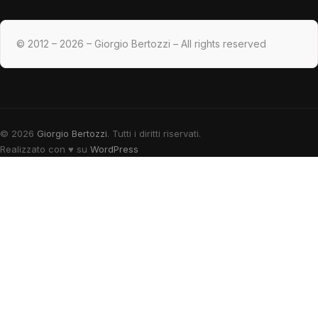
© 2012 – 2026 – Giorgio Bertozzi – All rights reserved
© 2026
Giorgio Bertozzi
. Tutti i diritti riservati.
Realizzato con
♥
su
WordPress