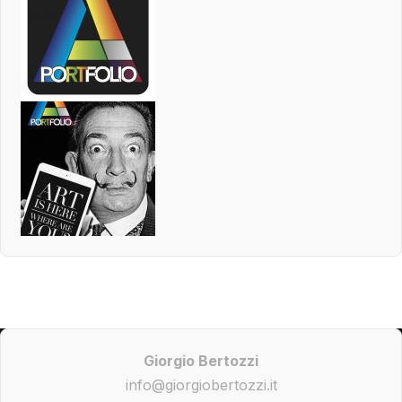
Giorgio Bertozzi
info@giorgiobertozzi.it