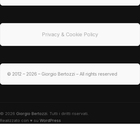
Privacy & Cookie Policy
© 2012 – 2026 – Giorgio Bertozzi – All rights reserved
© 2026
Giorgio Bertozzi
. Tutti i diritti riservati.
Realizzato con
♥
su
WordPress