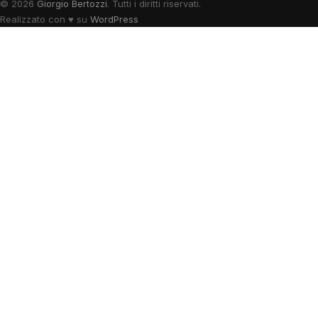
© 2026
Giorgio Bertozzi
. Tutti i diritti riservati.
Realizzato con
♥
su
WordPress