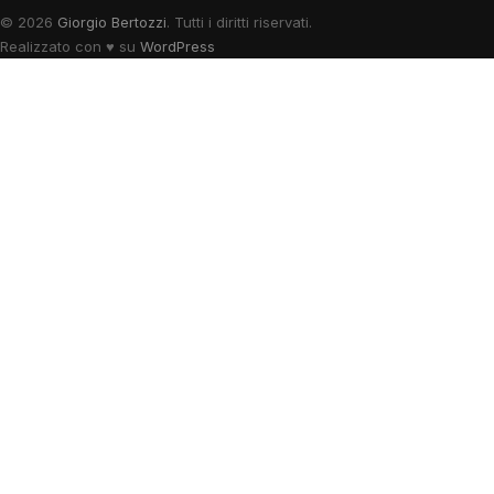
© 2026
Giorgio Bertozzi
. Tutti i diritti riservati.
Realizzato con
♥
su
WordPress