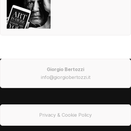
Giorgio Bertozzi
info@giorgiobertozzi.it
Privacy & Cookie Policy