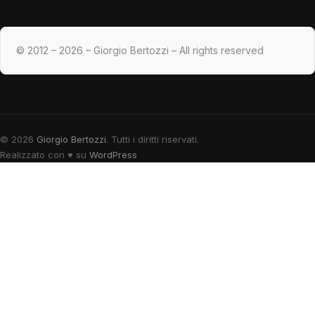
© 2012 – 2026 – Giorgio Bertozzi – All rights reserved
© 2026
Giorgio Bertozzi
. Tutti i diritti riservati.
Realizzato con
♥
su
WordPress