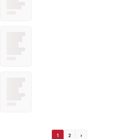
1
2
›