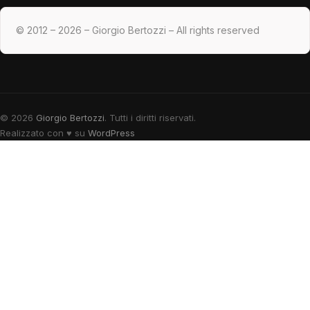
© 2012 – 2026 – Giorgio Bertozzi – All rights reserved
© 2026
Giorgio Bertozzi
. Tutti i diritti riservati.
Realizzato con
♥
su
WordPress