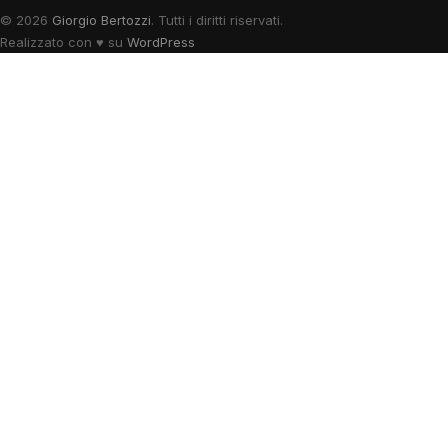
© 2026
Giorgio Bertozzi
. Tutti i diritti riservati.
Realizzato con
♥
su
WordPress