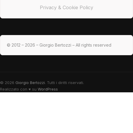
Privacy & Cookie Policy
© 2012 – 2026 – Giorgio Bertozzi – All rights reserved
© 2026
Giorgio Bertozzi
. Tutti i diritti riservati.
Realizzato con
♥
su
WordPress