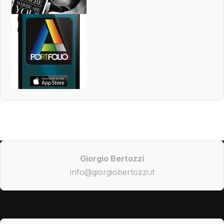
Giorgio Bertozzi
info@giorgiobertozzi.it