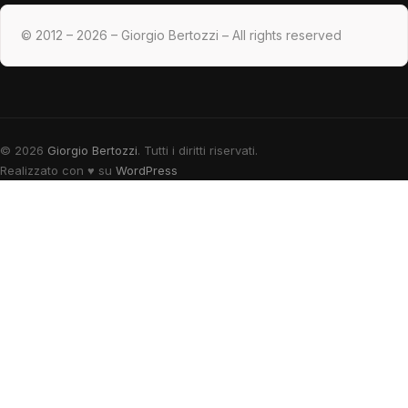
© 2012 – 2026 – Giorgio Bertozzi – All rights reserved
© 2026
Giorgio Bertozzi
. Tutti i diritti riservati.
Realizzato con
♥
su
WordPress