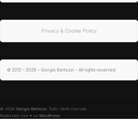
Privacy & Cookie Policy
© 2012 – 2026 – Giorgio Bertozzi – All rights reserved
© 2026
Giorgio Bertozzi
. Tutti i diritti riservati.
Realizzato con
♥
su
WordPress