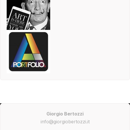
Giorgio Bertozzi
info@giorgiobertozzi.it