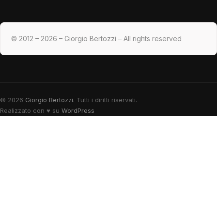
© 2012 – 2026 – Giorgio Bertozzi – All rights reserved
© 2026
Giorgio Bertozzi
. Tutti i diritti riservati.
Realizzato con
♥
su
WordPress