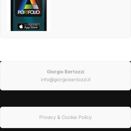
Giorgio Bertozzi
info@giorgiobertozzi.it
Privacy & Cookie Policy