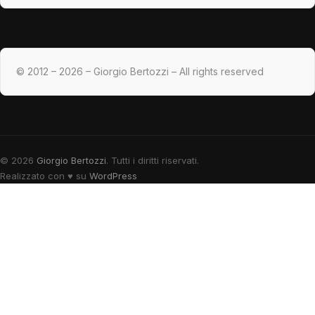
© 2012 – 2026 – Giorgio Bertozzi – All rights reserved
© 2026
Giorgio Bertozzi
. Tutti i diritti riservati.
Realizzato con
♥
su
WordPress