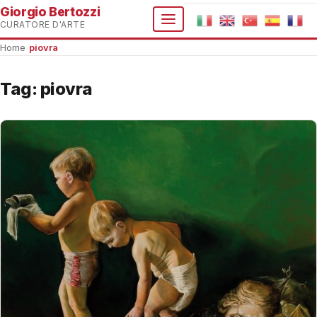
Giorgio Bertozzi
CURATORE D'ARTE
Home
›
piovra
Tag:
piovra