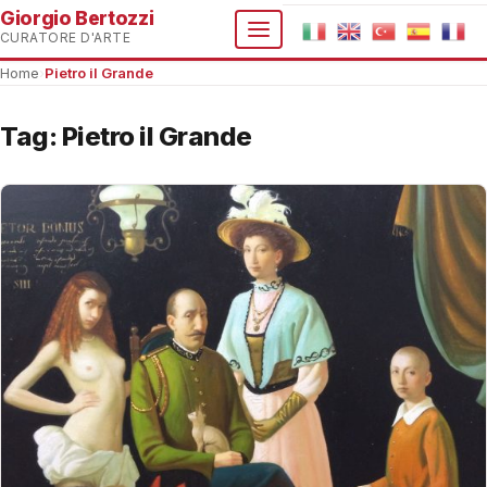
Giorgio Bertozzi
CURATORE D'ARTE
Home
›
Pietro il Grande
Tag:
Pietro il Grande