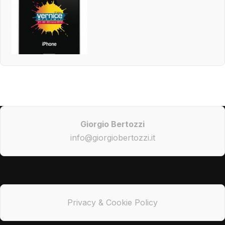
Giorgio Bertozzi
info@giorgiobertozzi.it
Privacy & Cookie Policy