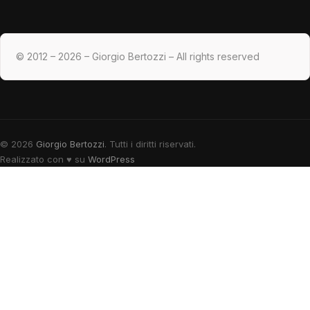
© 2012 – 2026 – Giorgio Bertozzi – All rights reserved
© 2026
Giorgio Bertozzi
. Tutti i diritti riservati.
Realizzato con
♥
su
WordPress