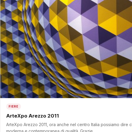
FIERE
ArteXpo Arezzo 2011
ArteXpo Arezzo 2011, ora anche nel centro Italia possiamo dire ch
moderna e contemporanea di qualità. Grazie…