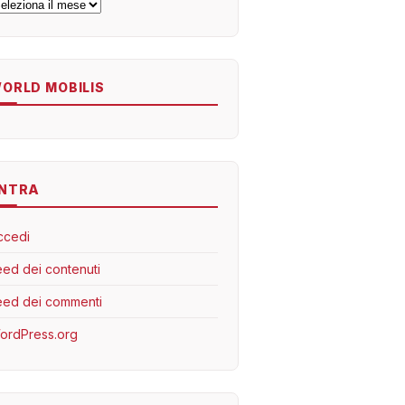
rchivi
ORLD MOBILIS
NTRA
ccedi
eed dei contenuti
eed dei commenti
ordPress.org