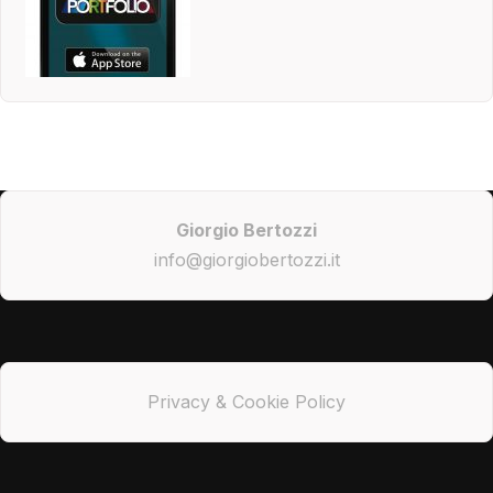
Giorgio Bertozzi
info@giorgiobertozzi.it
Privacy & Cookie Policy