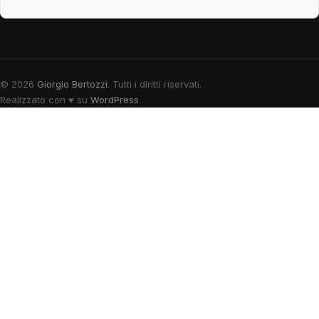
© 2026
Giorgio Bertozzi
. Tutti i diritti riservati.
Realizzato con
♥
su
WordPress