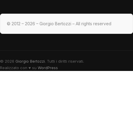
© 2012 – 2026 – Giorgio Bertozzi – All rights reserved
© 2026
Giorgio Bertozzi
. Tutti i diritti riservati.
Realizzato con
♥
su
WordPress