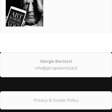
Giorgio Bertozzi
info@giorgiobertozzi.it
Privacy & Cookie Policy